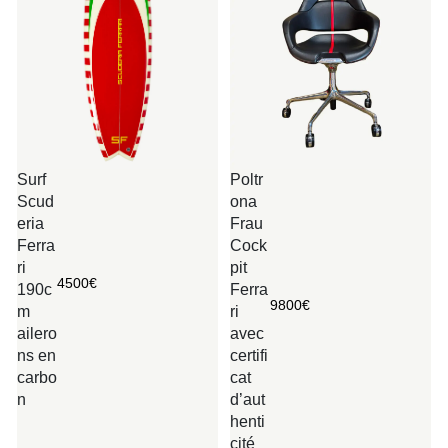
Surf
Poltr
Scud
ona
eria
Frau
Ferra
Cock
ri
pit
4500
€
190c
Ferra
9800
€
m
ri
ailero
avec
ns en
certifi
carbo
cat
n
d’aut
henti
cité