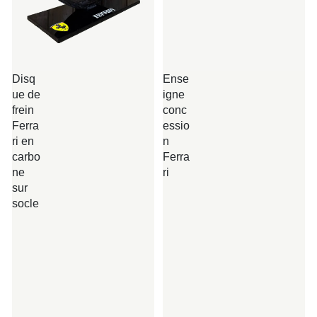
Disq
Ense
ue de
igne
frein
conc
Ferra
essio
ri en
n
carbo
Ferra
ne
ri
sur
socle