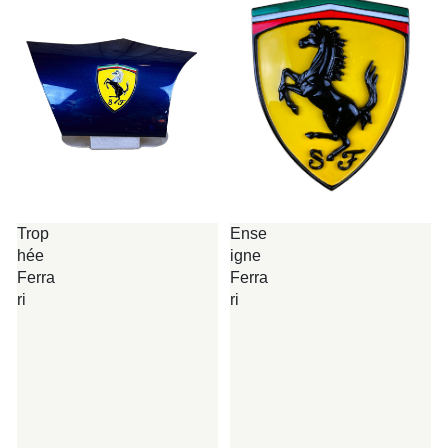
Ense
Trop
igne
hée
Ferra
Ferra
ri
ri