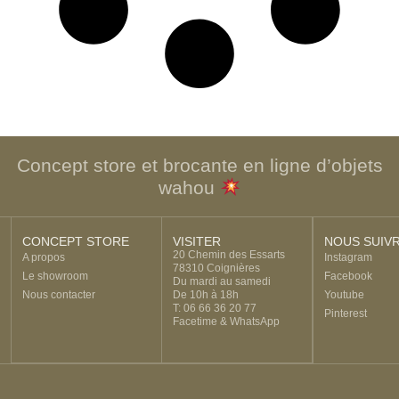
Concept store et brocante en ligne d’objets
wahou
CONCEPT STORE
VISITER
NOUS SUIV
20 Chemin des Essarts
A propos
Instagram
78310 Coignières
Le showroom
Facebook
Du mardi au samedi
Nous contacter
De 10h à 18h
Youtube
T: 06 66 36 20 77
Pinterest
Facetime & WhatsApp