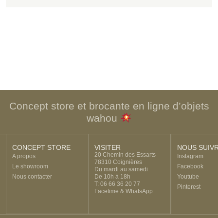
Concept store et brocante en ligne d’objets
wahou
CONCEPT STORE
VISITER
NOUS SUIV
20 Chemin des Essarts
A propos
Instagram
78310 Coignières
Le showroom
Facebook
Du mardi au samedi
Nous contacter
De 10h à 18h
Youtube
T: 06 66 36 20 77
Pinterest
Facetime & WhatsApp