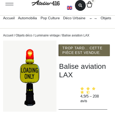
0
Accueil
Automobilia
Pop Culture
Déco Urbaine
← →
Objets 
Accueil
/
Objets déco
/
Luminaire vintage
/ Balise aviation LAX
TROP TARD… CETTE
PIÈCE EST VENDUE.
Balise aviation
LAX
4,9/5 – 208
avis