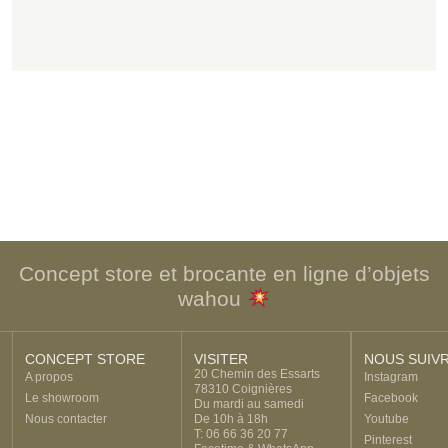
Concept store et brocante en ligne d’objets
wahou
CONCEPT STORE
VISITER
NOUS SUIV
20 Chemin des Essarts
A propos
Instagram
78310 Coignières
Le showroom
Facebook
Du mardi au samedi
Nous contacter
De 10h à 18h
Youtube
T: 06 66 36 20 77
Pinterest