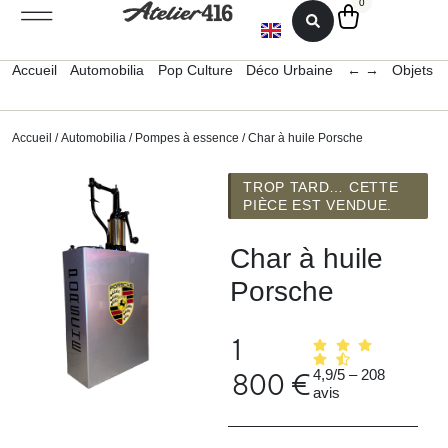
0
Accueil
Automobilia
Pop Culture
Déco Urbaine
← →
Objets 
Accueil
/
Automobilia
/
Pompes à essence
/ Char à huile Porsche
TROP TARD… CETTE
PIÈCE EST VENDUE.
Char à huile
Porsche
1
4,9/5 – 208
800
€
avis