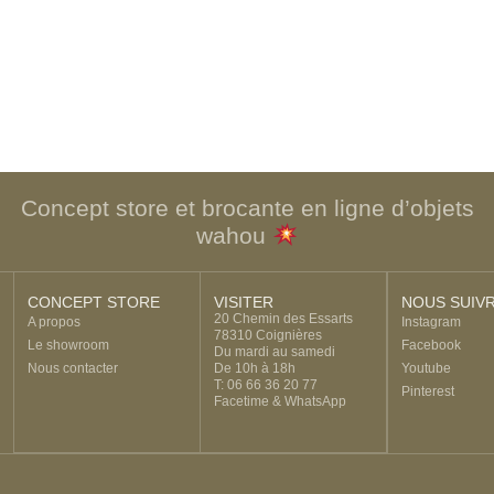
Concept store et brocante en ligne d’objets
wahou
CONCEPT STORE
VISITER
NOUS SUIV
20 Chemin des Essarts
A propos
Instagram
78310 Coignières
Le showroom
Facebook
Du mardi au samedi
Nous contacter
De 10h à 18h
Youtube
T: 06 66 36 20 77
Pinterest
Facetime & WhatsApp