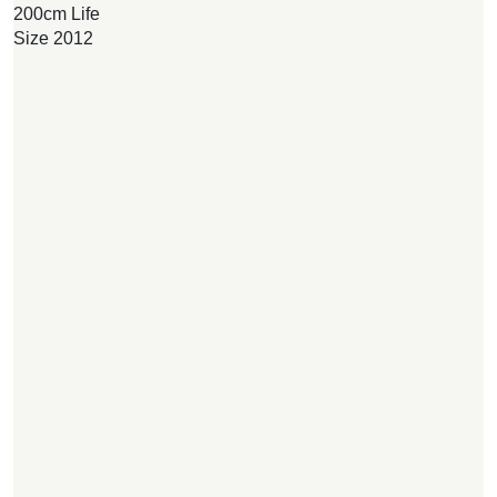
200cm Life
n
Size 2012
s