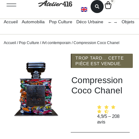
0
Accueil
Automobilia
Pop Culture
Déco Urbaine
← →
Objets 
Accueil
/
Pop Culture
/
Art contemporain
/ Compression Coco Chanel
TROP TARD… CETTE
PIÈCE EST VENDUE.
Compression
Coco Chanel
4,9/5 – 208
avis