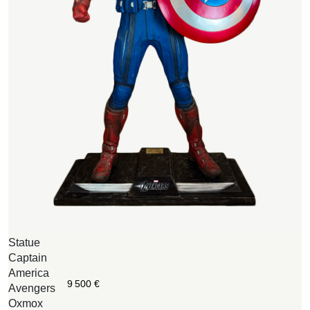
Statue
W
Captain
B
America
O
9 500
€
Avengers
c
Oxmox
o