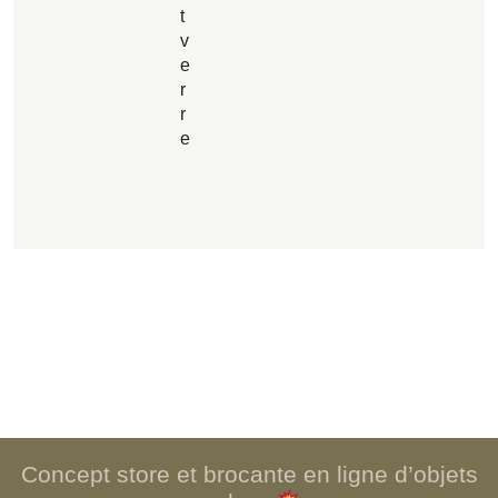
t
v
e
r
r
e
Concept store et brocante en ligne d’objets