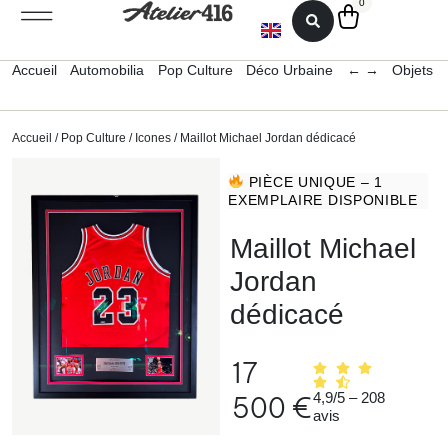
0
Accueil
Automobilia
Pop Culture
Déco Urbaine
← →
Objets 
Accueil
/
Pop Culture
/
Icones
/ Maillot Michael Jordan dédicacé
PIÈCE UNIQUE – 1
EXEMPLAIRE DISPONIBLE
Maillot Michael
Jordan
dédicacé
17
4,9/5 – 208
500
€
avis