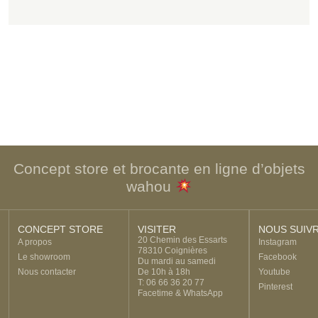
Concept store et brocante en ligne d’objets
wahou
CONCEPT STORE
VISITER
NOUS SUIV
20 Chemin des Essarts
A propos
Instagram
78310 Coignières
Le showroom
Facebook
Du mardi au samedi
Nous contacter
De 10h à 18h
Youtube
T: 06 66 36 20 77
Pinterest
Facetime & WhatsApp