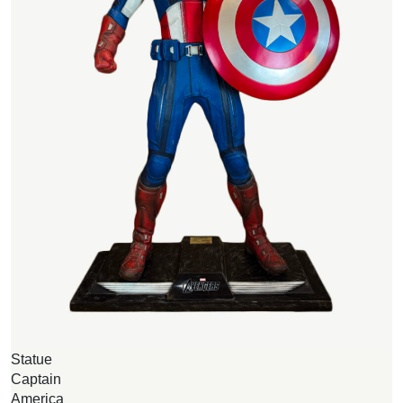
Statue
W
Captain
B
America
O