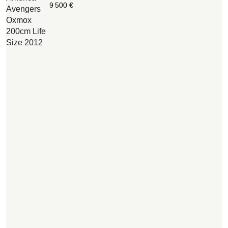
9 500
€
Avengers
c
Oxmox
o
200cm Life
n
Size 2012
s