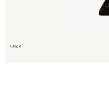
9 500
€