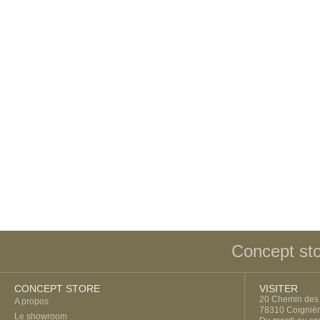
Concept sto
CONCEPT STORE
VISITER
20 Chemin des 
A propos
78310 Coigniè
Le showroom