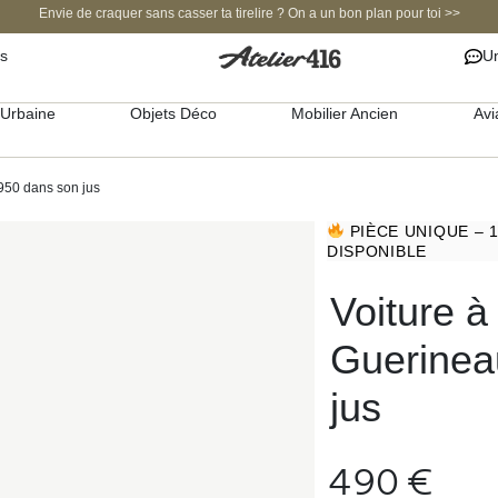
Envie de craquer sans casser ta tirelire ? On a un bon plan pour toi >>
s
Un
Urbaine
Objets Déco
Mobilier Ancien
Avi
950 dans son jus
PIÈCE UNIQUE – 
DISPONIBLE
Voiture à
Guerinea
jus
490
€