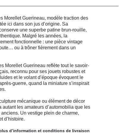
es Morellet Guerineau, modèle traction des
ée ici dans son jus d’origine. Sa
conserve une superbe patine brun-rouille,
thentique. Malgré les années, la
ement fonctionnelle : une pièce vintage
route… ou à trôner fièrement dans un
s Morellet Guerineau reflète tout le savoir-
ançais, reconnu pour ses jouets robustes et
fluides et le volant d’époque évoquent le
près-guerre, quand la miniature s’inspirait
es.
 sculpture mécanique ou élément de décor
ira autant les amateurs d’automobilia que les
 anciens. Un vestige plein de charme,
t d’histoire.
plus d’information et
conditions de livraison