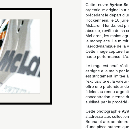
Cette œuvre
Ayrton S
argentique original sur 
précédant le départ d'un
Hockenheim, le 18 juille
McLaren-Honda, est pho
absolue, revêtu de sa c
McLaren, les mains agri
la monoplace. Le miroir l
l'aérodynamique de la v
Cette image capture l'
haute performance. L'œ
Le tirage est neuf, réal
et signé à la main par 
est strictement limitée 
l'exclusivité et la vale
offre une profondeur de
fidèles au rendu argent
concentration intense du
sublimé par le procédé 
Cette photographie
Ayr
s'adresse aux collecti
Senna et aux amateurs 
d'une pièce authentiqu