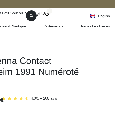
0
 Petit Coucou ?
English
ation & Nautique
Partenariats
Toutes Les Pièces
enna Contact
eim 1991 Numéroté
4,9/5 – 208 avis
€