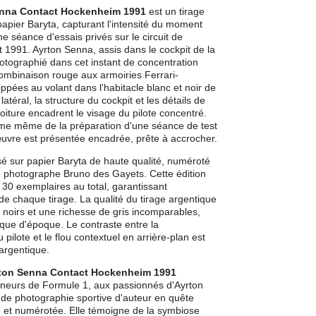
enna Contact Hockenheim 1991
est un tirage
papier Baryta, capturant l'intensité du moment
e séance d'essais privés sur le circuit de
t 1991. Ayrton Senna, assis dans le cockpit de la
tographié dans cet instant de concentration
ombinaison rouge aux armoiries Ferrari-
ppées au volant dans l'habitacle blanc et noir de
atéral, la structure du cockpit et les détails de
oiture encadrent le visage du pilote concentré.
âme même de la préparation d'une séance de test
uvre est présentée encadrée, prête à accrocher.
isé sur papier Baryta de haute qualité, numéroté
le photographe Bruno des Gayets. Cette édition
à 30 exemplaires au total, garantissant
ur de chaque tirage. La qualité du tirage argentique
 noirs et une richesse de gris incomparables,
ique d'époque. Le contraste entre la
 pilote et le flou contextuel en arrière-plan est
argentique.
ton Senna Contact Hockenheim 1991
onneurs de Formule 1, aux passionnés d'Ayrton
de photographie sportive d'auteur en quête
e et numérotée. Elle témoigne de la symbiose