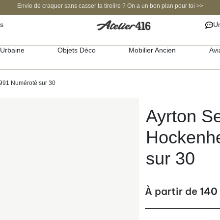
Envie de craquer sans casser ta tirelire ? On a un bon plan pour toi >>
s
Un
Urbaine
Objets Déco
Mobilier Ancien
Avi
991 Numéroté sur 30
Ayrton S
Hockenh
sur 30
À partir de
140