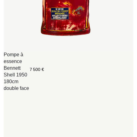
Pompe à
R
essence
F
Bennett
M
7 500
€
Shell 1950
S
180cm
e
double face
1
B