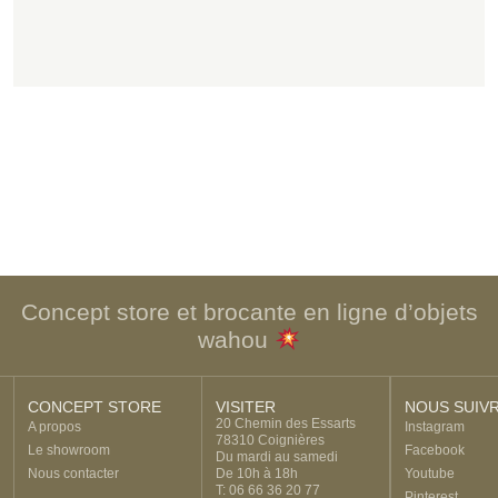
Concept store et brocante en ligne d’objets
wahou
CONCEPT STORE
VISITER
NOUS SUIV
20 Chemin des Essarts
A propos
Instagram
78310 Coignières
Le showroom
Facebook
Du mardi au samedi
Nous contacter
De 10h à 18h
Youtube
T: 06 66 36 20 77
Pinterest